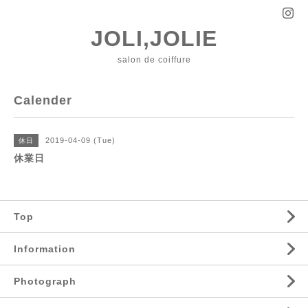
JOLI,JOLIE
salon de coiffure
Calender
2019-04-09 (Tue)
休日
休業日
Top
Information
Photograph