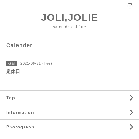
JOLI,JOLIE
salon de coiffure
Calender
2021-09-21 (Tue)
休日
定休日
Top
Information
Photograph