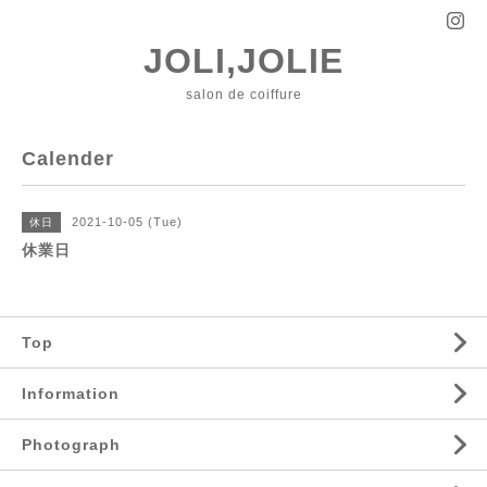
JOLI,JOLIE
salon de coiffure
Calender
2021-10-05 (Tue)
休日
休業日
Top
Information
Photograph