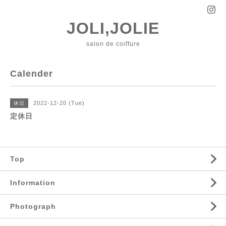
JOLI,JOLIE
salon de coiffure
Calender
2022-12-20 (Tue)
休日
定休日
Top
Information
Photograph