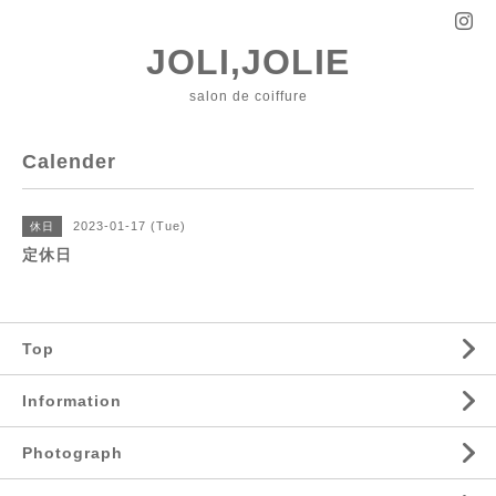
JOLI,JOLIE
salon de coiffure
Calender
2023-01-17 (Tue)
休日
定休日
Top
Information
Photograph