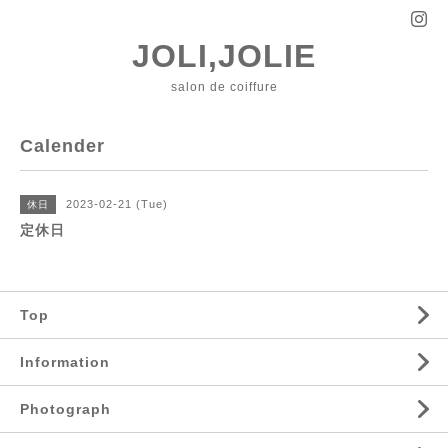
JOLI,JOLIE
salon de coiffure
Calender
2023-02-21 (Tue)
休日
定休日
Top
Information
Photograph