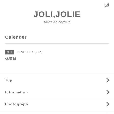
JOLI,JOLIE
salon de coiffure
Calender
2023-11-14 (Tue)
休日
休業日
Top
Information
Photograph