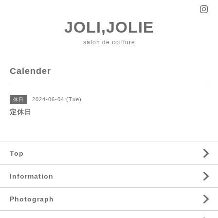
JOLI,JOLIE
salon de coiffure
Calender
2024-06-04 (Tue)
休日
定休日
Top
Information
Photograph