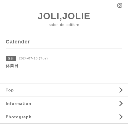
JOLI,JOLIE
salon de coiffure
Calender
2024-07-16 (Tue)
休日
休業日
Top
Information
Photograph