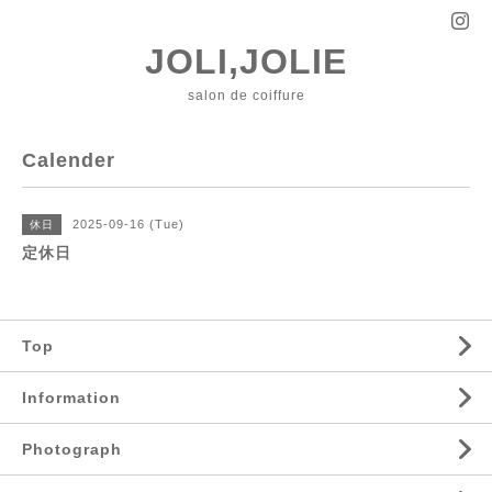
JOLI,JOLIE
salon de coiffure
Calender
2025-09-16 (Tue)
休日
定休日
Top
Information
Photograph