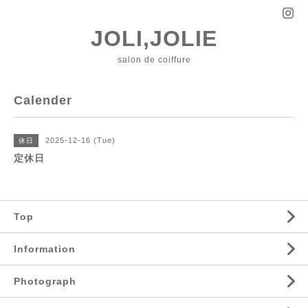
JOLI,JOLIE
salon de coiffure
Calender
2025-12-16 (Tue)
休日
定休日
Top
Information
Photograph