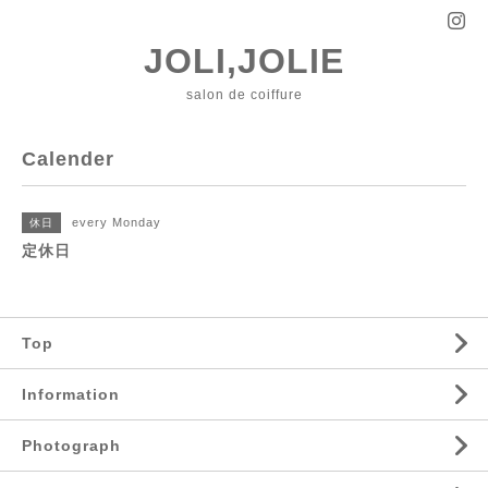
JOLI,JOLIE
salon de coiffure
Calender
every Monday
休日
定休日
Top
Information
Photograph