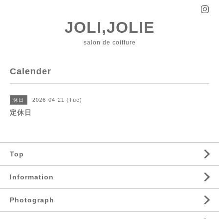
JOLI,JOLIE
salon de coiffure
Calender
2026-04-21 (Tue)
休日
定休日
Top
Information
Photograph