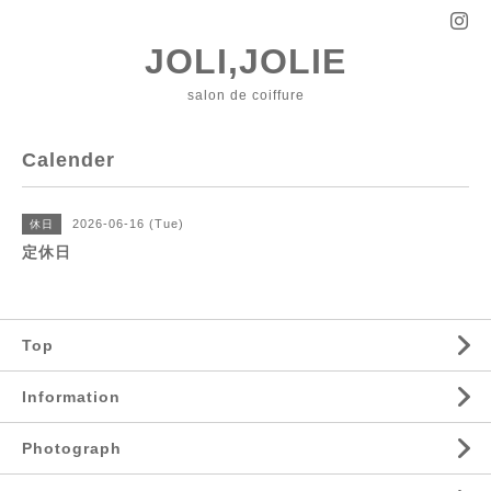
JOLI,JOLIE
salon de coiffure
Calender
2026-06-16 (Tue)
休日
定休日
Top
Information
Photograph