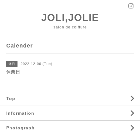
JOLI,JOLIE
salon de coiffure
Calender
2022-12-06 (Tue)
休日
休業日
Top
Information
Photograph